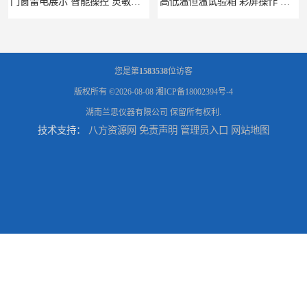
门窗雷电展示 智能操控 灵敏方便
高低温恒温试验箱 彩屏操作 移动和放置方便
您是第
1583538
位访客
版权所有 ©2026-08-08
湘ICP备18002394号-4
湖南兰思仪器有限公司
保留所有权利.
技术支持：
八方资源网
免责声明
管理员入口
网站地图
门窗暴风雨展示设备 简洁灵敏 灵敏方便
门窗风雨测试机 操作简单 使用寿命长