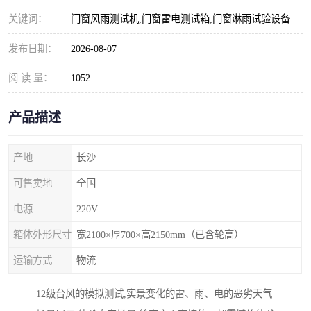
关键词：
门窗风雨测试机,门窗雷电测试箱,门窗淋雨试验设备
发布日期：
2026-08-07
阅 读 量：
1052
产品描述
产地
长沙
可售卖地
全国
电源
220V
箱体外形尺寸
宽2100×厚700×高2150mm（已含轮高）
运输方式
物流
12级台风的模拟测试,实景变化的雷、雨、电的恶劣天气