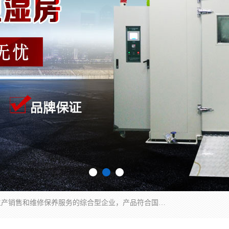
湖南兰思仪器有限公司是一家从事检测仪器研发生产销售和维修保养服务的综合型企业，产品符合国际标准可按需定制专业售前售后工程师，主要有门窗性能体验箱、门窗隔音展示箱、恒温恒湿试验箱、步入式恒温恒湿房、高低温试验箱、老化试验箱、老化试验房、恒温恒湿培养箱、水泥标准养护试验箱、电热鼓风干燥试验箱、真空干燥箱、工业烤箱、盐雾腐蚀试验箱等。