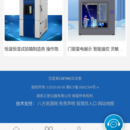
恒温恒湿试验箱制造商 操作简单 美观实用 清洁更方便
门窗雷电展示 智能操控 灵敏方便
您是第
1587981
位访客
版权所有 ©2026-08-09
湘ICP备18002394号-4
湖南兰思仪器有限公司
保留所有权利.
技术支持：
八方资源网
免责声明
管理员入口
网站地图
高低温恒温试验箱 彩屏操作 移动和放置方便
门窗暴风雨展示设备 简洁灵敏 灵敏方便