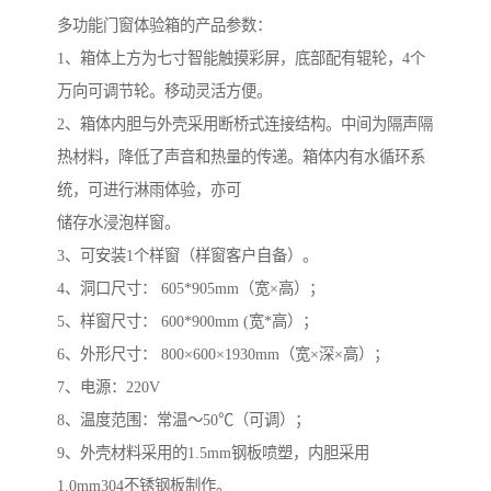
多功能门窗体验箱的产品参数：
1、箱体上方为七寸智能触摸彩屏，底部配有辊轮，4个
万向可调节轮。移动灵活方便。
2、箱体内胆与外壳采用断桥式连接结构。中间为隔声隔
热材料，降低了声音和热量的传递。箱体内有水循环系
统，可进行淋雨体验，亦可
储存水浸泡样窗。
3、可安装1个样窗（样窗客户自备）。
4、洞口尺寸： 605*905mm（宽×高）；
5、样窗尺寸： 600*900mm (宽*高）；
6、外形尺寸： 800×600×1930mm（宽×深×高）；
7、电源：220V
8、温度范围：常温～50℃（可调）；
9、外壳材料采用的1.5mm钢板喷塑，内胆采用
1.0mm304不锈钢板制作。