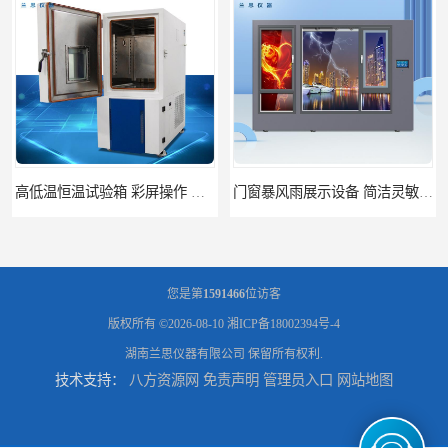
门窗暴风雨展示设备 简洁灵敏 灵敏方便
门窗风雨测试机 操作简单 使用寿命长
您是第
1591466
位访客
版权所有 ©2026-08-10
湘ICP备18002394号-4
湖南兰思仪器有限公司
保留所有权利.
技术支持：
八方资源网
免责声明
管理员入口
网站地图
恒温恒湿试验箱制造商 操作简单 美观实用 清洁更方便
门窗雷电展示 智能操控 灵敏方便