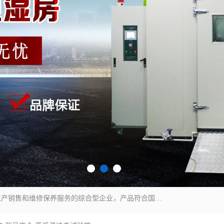
湖南兰思仪器有限公司是一家从事检测仪器研发生产销售和维修保养服务的综合型企业，产品符合国际标准可按需定制专业售前售后工程师，主要有门窗性能体验箱、门窗隔音展示箱、恒温恒湿试验箱、步入式恒温恒湿房、高低温试验箱、老化试验箱、老化试验房、恒温恒湿培养箱、水泥标准养护试验箱、电热鼓风干燥试验箱、真空干燥箱、工业烤箱、盐雾腐蚀试验箱等。