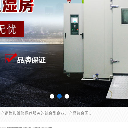
湖南兰思仪器有限公司是一家从事检测仪器研发生产销售和维修保养服务的综合型企业，产品符合国际标准可按需定制专业售前售后工程师，主要有门窗性能体验箱、门窗隔音展示箱、恒温恒湿试验箱、步入式恒温恒湿房、高低温试验箱、老化试验箱、老化试验房、恒温恒湿培养箱、水泥标准养护试验箱、电热鼓风干燥试验箱、真空干燥箱、工业烤箱、盐雾腐蚀试验箱等。