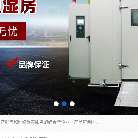
湖南兰思仪器有限公司是一家从事检测仪器研发生产销售和维修保养服务的综合型企业，产品符合国际标准可按需定制专业售前售后工程师，主要有门窗性能体验箱、门窗隔音展示箱、恒温恒湿试验箱、步入式恒温恒湿房、高低温试验箱、老化试验箱、老化试验房、恒温恒湿培养箱、水泥标准养护试验箱、电热鼓风干燥试验箱、真空干燥箱、工业烤箱、盐雾腐蚀试验箱等。