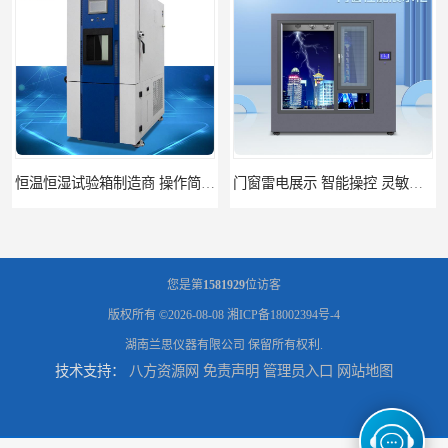
恒温恒湿试验箱制造商 操作简单 美观实用 清洁更方便
门窗雷电展示 智能操控 灵敏方便
您是第
1581929
位访客
版权所有 ©2026-08-08
湘ICP备18002394号-4
湖南兰思仪器有限公司
保留所有权利.
技术支持：
八方资源网
免责声明
管理员入口
网站地图
高低温恒温试验箱 彩屏操作 移动和放置方便
门窗暴风雨展示设备 简洁灵敏 灵敏方便