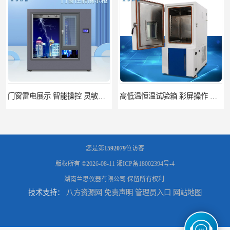
高低温恒温试验箱 彩屏操作 移动和放置方便
门窗暴风雨展示设备 简洁灵敏 灵敏方便
您是第
1592079
位访客
版权所有 ©2026-08-11
湘ICP备18002394号-4
湖南兰思仪器有限公司
保留所有权利.
技术支持：
八方资源网
免责声明
管理员入口
网站地图
门窗风雨测试机 操作简单 使用寿命长
恒温恒湿试验箱制造商 操作简单 美观实用 清洁更方便