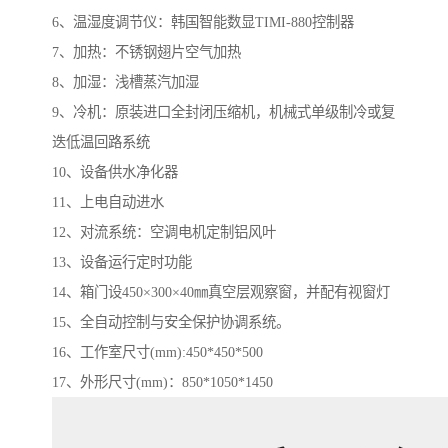
6、温湿度调节仪：韩国智能数显TIMI-880控制器
7、加热：不锈钢翅片空气加热
8、加湿：浅槽蒸汽加湿
9、冷机：原装进口全封闭压缩机，机械式单级制冷或复
迭低温回路系统
10、设备供水净化器
11、上电自动进水
12、对流系统：空调电机定制铝风叶
13、设备运行定时功能
14、箱门设450×300×40㎜真空层观察窗，并配有视窗灯
15、全自动控制与安全保护协调系统。
16、工作室尺寸(mm):450*450*500
17、外形尺寸(mm)：850*1050*1450