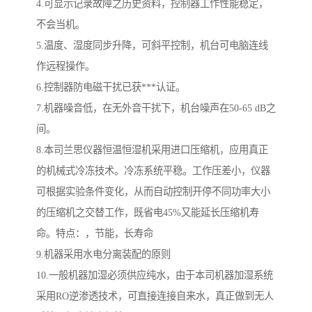
4.可显示记录故障之历史资料，控制器工作性能稳定，
不会当机。
5.温度、湿度同步升降，可斜平控制，机台可电脑连线
作远程操作。
6.控制器防电磁干扰已获***认证。
7.机器噪音低，在无外音干扰下，机台噪声在50-65 dB之
间。
8.本司兰思仪器恒温恒湿机采用进口压缩机，应用真正
的机械式冷冻技术。冷冻系统平稳。工作压差小，仪器
可根据实验条件变化，从而自动控制开停不同功率大小
的压缩机之交替工作，既省电45%又能延长压缩机寿
命。特点：，节能，长寿命
9.机器采用水电分离装配的原则
10.一般机器加湿必须供应纯水，由于本司机器加湿系统
采用RO逆渗透技术，可直接连接自来水，真正做到无人