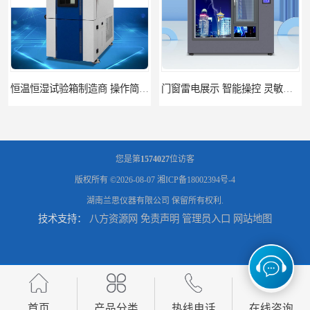
门窗雷电展示 智能操控 灵敏方便
高低温恒温试验箱 彩屏操作 移动和放置方便
您是第
1574027
位访客
版权所有 ©2026-08-07
湘ICP备18002394号-4
湖南兰思仪器有限公司
保留所有权利.
技术支持：
八方资源网
免责声明
管理员入口
网站地图
门窗暴风雨展示设备 简洁灵敏 灵敏方便
门窗风雨测试机 操作简单 使用寿命长
首页
产品分类
热线电话
在线咨询