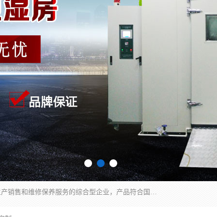
湖南兰思仪器有限公司是一家从事检测仪器研发生产销售和维修保养服务的综合型企业，产品符合国际标准可按需定制专业售前售后工程师，主要有门窗性能体验箱、门窗隔音展示箱、恒温恒湿试验箱、步入式恒温恒湿房、高低温试验箱、老化试验箱、老化试验房、恒温恒湿培养箱、水泥标准养护试验箱、电热鼓风干燥试验箱、真空干燥箱、工业烤箱、盐雾腐蚀试验箱等。