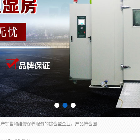
湖南兰思仪器有限公司是一家从事检测仪器研发生产销售和维修保养服务的综合型企业，产品符合国际标准可按需定制专业售前售后工程师，主要有门窗性能体验箱、门窗隔音展示箱、恒温恒湿试验箱、步入式恒温恒湿房、高低温试验箱、老化试验箱、老化试验房、恒温恒湿培养箱、水泥标准养护试验箱、电热鼓风干燥试验箱、真空干燥箱、工业烤箱、盐雾腐蚀试验箱等。