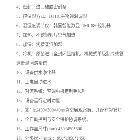
4、密封：进口硅胶密封条
5、控温湿方式：BTHC平衡调温调湿
6、温湿度调节仪：韩国智能数显TIMI-880控制器
7、加热：不锈钢翅片空气加热
8、加湿：浅槽蒸汽加湿
9、冷机：原装进口全封闭压缩机，机械式单级制冷或复
迭低温回路系统
10、设备供水净化器
11、上电自动进水
12、对流系统：空调电机定制铝风叶
13、设备运行定时功能
14、箱门设450×300×40㎜真空层观察窗，并配有视窗灯
15、全自动控制与安全保护协调系统。
16、工作室尺寸(mm):450*450*500
17、外形尺寸(mm)：850*1050*1450