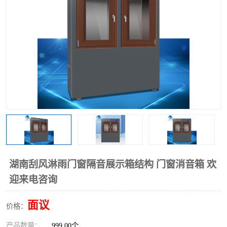
湖南刮风淋雨门窗隔音展示箱结构 门窗消音箱 欢
迎来电咨询
面议
价格：
产品数量：
999.00个