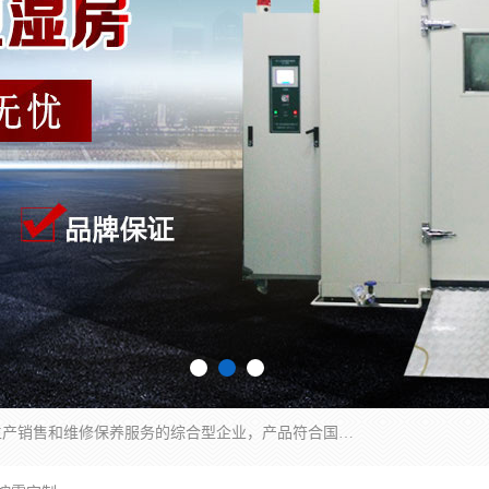
湖南兰思仪器有限公司是一家从事检测仪器研发生产销售和维修保养服务的综合型企业，产品符合国际标准可按需定制专业售前售后工程师，主要有门窗性能体验箱、门窗隔音展示箱、恒温恒湿试验箱、步入式恒温恒湿房、高低温试验箱、老化试验箱、老化试验房、恒温恒湿培养箱、水泥标准养护试验箱、电热鼓风干燥试验箱、真空干燥箱、工业烤箱、盐雾腐蚀试验箱等。