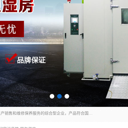
湖南兰思仪器有限公司是一家从事检测仪器研发生产销售和维修保养服务的综合型企业，产品符合国际标准可按需定制专业售前售后工程师，主要有门窗性能体验箱、门窗隔音展示箱、恒温恒湿试验箱、步入式恒温恒湿房、高低温试验箱、老化试验箱、老化试验房、恒温恒湿培养箱、水泥标准养护试验箱、电热鼓风干燥试验箱、真空干燥箱、工业烤箱、盐雾腐蚀试验箱等。