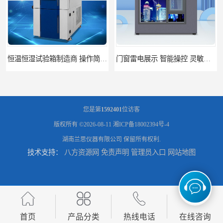
恒温恒湿试验箱制造商 操作简单 美观实用 清洁更方便
门窗雷电展示 智能操控 灵敏方便
您是第
1592401
位访客
版权所有 ©2026-08-11
湘ICP备18002394号-4
湖南兰思仪器有限公司
保留所有权利.
技术支持：
八方资源网
免责声明
管理员入口
网站地图
高低温恒温试验箱 彩屏操作 移动和放置方便
门窗暴风雨展示设备 简洁灵敏 灵敏方便
首页
产品分类
热线电话
在线咨询