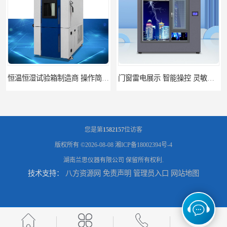
门窗雷电展示 智能操控 灵敏方便
高低温恒温试验箱 彩屏操作 移动和放置方便
您是第
1582157
位访客
版权所有 ©2026-08-08
湘ICP备18002394号-4
湖南兰思仪器有限公司
保留所有权利.
技术支持：
八方资源网
免责声明
管理员入口
网站地图
门窗暴风雨展示设备 简洁灵敏 灵敏方便
门窗风雨测试机 操作简单 使用寿命长