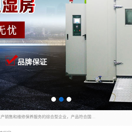
湖南兰思仪器有限公司是一家从事检测仪器研发生产销售和维修保养服务的综合型企业，产品符合国际标准可按需定制专业售前售后工程师，主要有门窗性能体验箱、门窗隔音展示箱、恒温恒湿试验箱、步入式恒温恒湿房、高低温试验箱、老化试验箱、老化试验房、恒温恒湿培养箱、水泥标准养护试验箱、电热鼓风干燥试验箱、真空干燥箱、工业烤箱、盐雾腐蚀试验箱等。