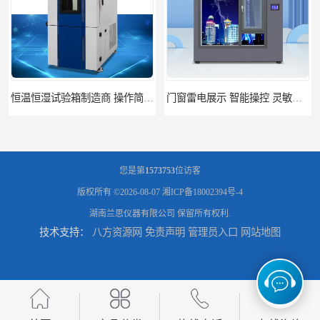
门窗雷电展示 智能操控 灵敏方便
高低温恒温试验箱 彩屏操作 移动和放置方便
您是第
1573753
位访客
版权所有 ©2026-08-07
湘ICP备18002394号-4
湖南兰思仪器有限公司
保留所有权利.
技术支持：
八方资源网
免责声明
管理员入口
网站地图
门窗暴风雨展示设备 简洁灵敏 灵敏方便
门窗风雨测试机 操作简单 使用寿命长