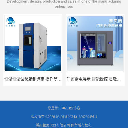
Development, design, production and sales in one of the manufacturing
enterprises
门窗雷电展示 智能操控 灵敏方便
高低温恒温试验箱 彩屏操作 移动和放置方便
您是第
1570263
位访客
版权所有 ©2026-08-06
湘ICP备18002394号-4
湖南兰思仪器有限公司
保留所有权利.