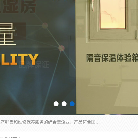
湖南兰思仪器有限公司是一家从事检测仪器研发生产销售和维修保养服务的综合型企业，产品符合国际标准可按需定制专业售前售后工程师，主要有门窗性能体验箱、门窗隔音展示箱、恒温恒湿试验箱、步入式恒温恒湿房、高低温试验箱、老化试验箱、老化试验房、恒温恒湿培养箱、水泥标准养护试验箱、电热鼓风干燥试验箱、真空干燥箱、工业烤箱、盐雾腐蚀试验箱等。