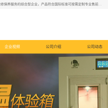
湖南兰思仪器有限公司是一家从事检测仪器研发生产销售和维修保养服务的综合型企业，产品符合国际标准可按需定制专业售前售后工程师，主要有门窗性能体验箱、门窗隔音展示箱、恒温恒湿试验箱、步入式恒温恒湿房、高低温试验箱、老化试验箱、老化试验房、恒温恒湿培养箱、水泥标准养护试验箱、电热鼓风干燥试验箱、真空干燥箱、工业烤箱、盐雾腐蚀试验箱等。
企业视频
公司介绍
公司动态