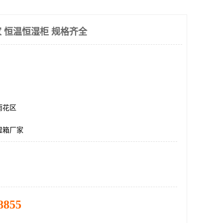
 恒温恒湿柜 规格齐全
雨花区
湿箱厂家
8855