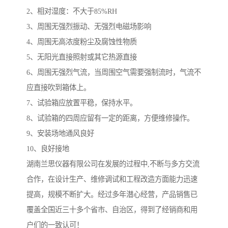
2、相对湿度：不大于85%RH
3、周围无强烈振动、无强烈电磁场影响
4、周围无高浓度粉尘及腐蚀性物质
5、无阳光直接照射或其它热源直接
6、周围无强烈气流，当周围空气需要强制流时，气流不
应直接吹到箱体上。
7、试验箱应放置平稳，保持水平。
8、试验箱的四周应留有一定的距离，方便维修操作。
9、安装场地通风良好
10、良好接地
湖南兰思仪器有限公司在发展的过程中,不断与多方交流
合作，在设计生产、维修调试和工程改造方面能力迅速
提高，规模不断扩大。经过多年潜心经营，产品销售已
覆盖全国近三十多个省市、自治区，得到了经销商和用
户们的一致认可！