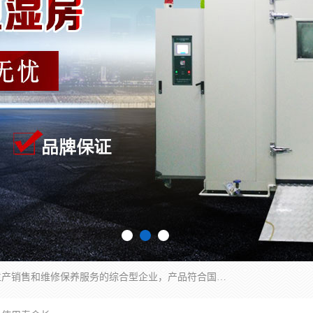
湖南兰思仪器有限公司是一家从事检测仪器研发生产销售和维修保养服务的综合型企业，产品符合国际标准可按需定制专业售前售后工程师，主要有门窗性能体验箱、门窗隔音展示箱、恒温恒湿试验箱、步入式恒温恒湿房、高低温试验箱、老化试验箱、老化试验房、恒温恒湿培养箱、水泥标准养护试验箱、电热鼓风干燥试验箱、真空干燥箱、工业烤箱、盐雾腐蚀试验箱等。