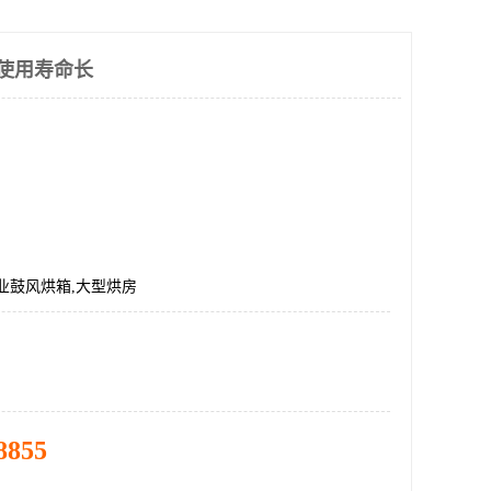
 使用寿命长
业鼓风烘箱,大型烘房
8855