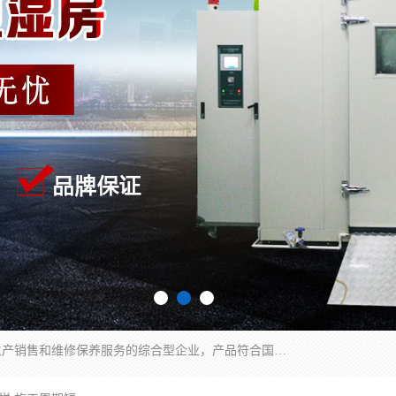
湖南兰思仪器有限公司是一家从事检测仪器研发生产销售和维修保养服务的综合型企业，产品符合国际标准可按需定制专业售前售后工程师，主要有门窗性能体验箱、门窗隔音展示箱、恒温恒湿试验箱、步入式恒温恒湿房、高低温试验箱、老化试验箱、老化试验房、恒温恒湿培养箱、水泥标准养护试验箱、电热鼓风干燥试验箱、真空干燥箱、工业烤箱、盐雾腐蚀试验箱等。