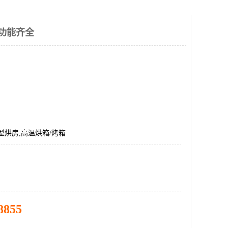
 功能齐全
型烘房,高温烘箱/烤箱
8855