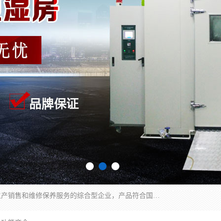
湖南兰思仪器有限公司是一家从事检测仪器研发生产销售和维修保养服务的综合型企业，产品符合国际标准可按需定制专业售前售后工程师，主要有门窗性能体验箱、门窗隔音展示箱、恒温恒湿试验箱、步入式恒温恒湿房、高低温试验箱、老化试验箱、老化试验房、恒温恒湿培养箱、水泥标准养护试验箱、电热鼓风干燥试验箱、真空干燥箱、工业烤箱、盐雾腐蚀试验箱等。