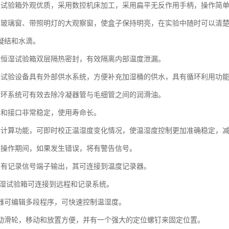
湿试验箱外观优质，采用数控机床加工，采用扁平无反作用手柄，操作简
层玻璃窗、带照明灯的大观察窗，使盒子保持明亮，在实验中随时可以清
凝结和水滴。
温恒湿试验箱双层隔热密封，有效隔离内部温度泄漏。
境试验设备具有外部供水系统，方便补充加湿桶的供水，具有循环利用功
循环系统可有效去除冷凝器管与毛细管之间的润滑油。
件和接口非常稳定，使用寿命长。
动计算功能，可即时校正温湿度变化情况，使温湿度控制更加准确稳定，
或操作期间，如果发生错误，将有警告信号。
具有记录信号端子输出，其可连接到温度记录器。
温恒湿试验箱可连接到远程和记录系统。
制器可编辑多段程序，可快速控制温湿度。
活动滑轮，移动和放置方便，并有一个强大的定位螺钉来固定位置。