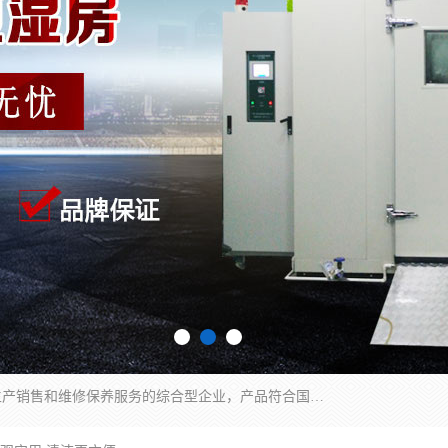
湖南兰思仪器有限公司是一家从事检测仪器研发生产销售和维修保养服务的综合型企业，产品符合国际标准可按需定制专业售前售后工程师，主要有门窗性能体验箱、门窗隔音展示箱、恒温恒湿试验箱、步入式恒温恒湿房、高低温试验箱、老化试验箱、老化试验房、恒温恒湿培养箱、水泥标准养护试验箱、电热鼓风干燥试验箱、真空干燥箱、工业烤箱、盐雾腐蚀试验箱等。