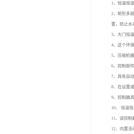
1、恒温恒
2、矩形多
置，防止水
3、大门恒
4、这个环
5、压缩机
6、控制部
7、具有自
8、在设置
9、控制器
10、 恒
11、该控
12、内置