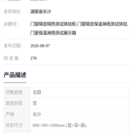
发货地址：
湖南省长沙
关键词：
门窗隔音隔热测试体验柜,门窗隔音保温淋雨测试体验,
门窗保温淋雨测试展示箱
发布日期：
2026-08-07
阅 读 量：
278
产品描述
可售卖地
全国
是否外贸
否
产地
长沙
外形尺寸
800×500×1900mm (宽×深×高);