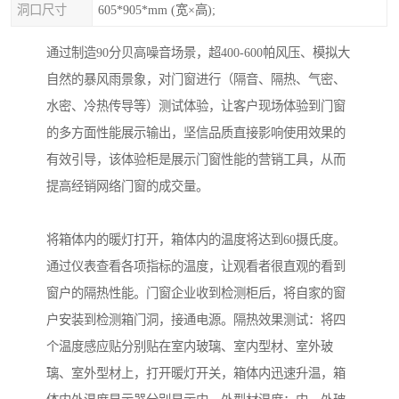
洞口尺寸
605*905*mm (宽×高);
通过制造90分贝高噪音场景，超400-600帕风压、模拟大
自然的暴风雨景象，对门窗进行（隔音、隔热、气密、
水密、冷热传导等）测试体验，让客户现场体验到门窗
的多方面性能展示输出，坚信品质直接影响使用效果的
有效引导，该体验柜是展示门窗性能的营销工具，从而
提高经销网络门窗的成交量。
将箱体内的暖灯打开，箱体内的温度将达到60摄氏度。
通过仪表查看各项指标的温度，让观看者很直观的看到
窗户的隔热性能。门窗企业收到检测柜后，将自家的窗
户安装到检测箱门洞，接通电源。隔热效果测试：将四
个温度感应贴分别贴在室内玻璃、室内型材、室外玻
璃、室外型材上，打开暖灯开关，箱体内迅速升温，箱