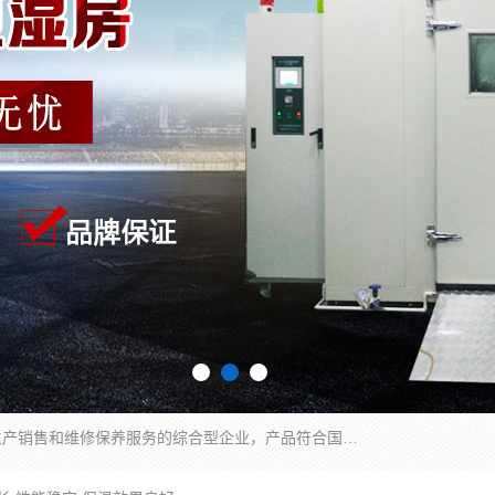
湖南兰思仪器有限公司是一家从事检测仪器研发生产销售和维修保养服务的综合型企业，产品符合国际标准可按需定制专业售前售后工程师，主要有门窗性能体验箱、门窗隔音展示箱、恒温恒湿试验箱、步入式恒温恒湿房、高低温试验箱、老化试验箱、老化试验房、恒温恒湿培养箱、水泥标准养护试验箱、电热鼓风干燥试验箱、真空干燥箱、工业烤箱、盐雾腐蚀试验箱等。