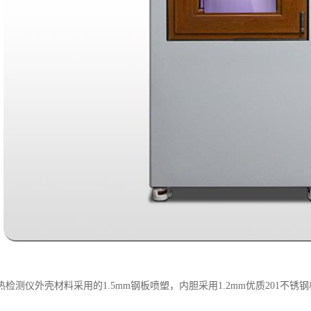
检测仪外壳材料采用的1.5mm钢板喷塑，内胆采用1.2mm优质201不锈