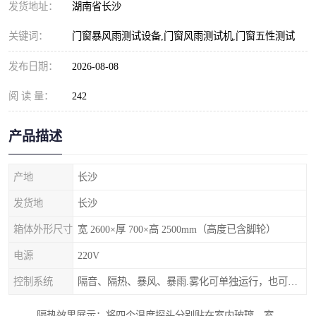
发货地址：
湖南省长沙
关键词：
门窗暴风雨测试设备,门窗风雨测试机,门窗五性测试
发布日期：
2026-08-08
阅 读 量：
242
产品描述
产地
长沙
发货地
长沙
箱体外形尺寸
宽 2600×厚 700×高 2500mm（高度已含脚轮）
电源
220V
控制系统
隔音、隔热、暴风、暴雨.雾化可单独运行，也可以同时进行。
隔热效果展示：将四个温度探头分别贴在室内玻璃、室