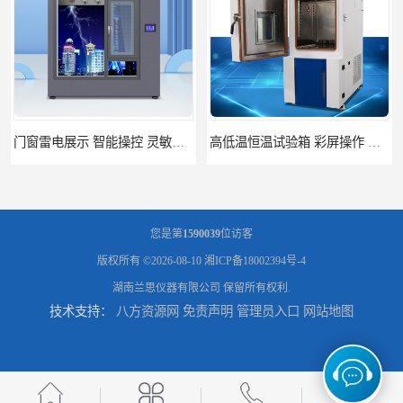
高低温恒温试验箱 彩屏操作 移动和放置方便
门窗暴风雨展示设备 简洁灵敏 灵敏方便
您是第
1590039
位访客
版权所有 ©2026-08-10
湘ICP备18002394号-4
湖南兰思仪器有限公司
保留所有权利.
技术支持：
八方资源网
免责声明
管理员入口
网站地图
门窗风雨测试机 操作简单 使用寿命长
恒温恒湿试验箱制造商 操作简单 美观实用 清洁更方便