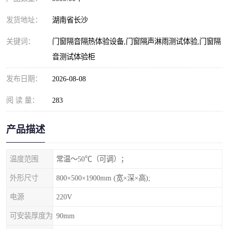
发货地址：
湖南省长沙
关键词：
门窗隔音隔热体验设备,门窗隔声淋雨测试体验,门窗隔
音测试体验柜
发布日期：
2026-08-08
阅 读 量：
283
产品描述
温度范围
常温～50℃（可调）；
外形尺寸
800×500×1900mm (宽×深×高);
电源
220V
可安装厚度为
90mm