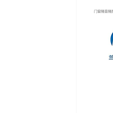
门窗隔音隔热检