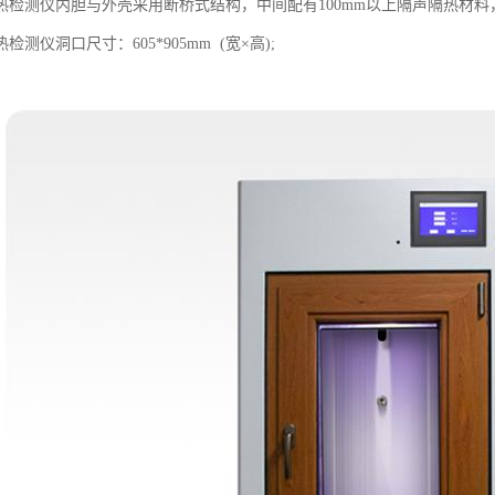
热检测仪内胆与外壳采用断桥式结构，中间配有100mm以上隔声隔热材
测仪洞口尺寸：605*905mm (宽×高);