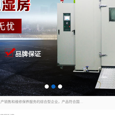
湖南兰思仪器有限公司是一家从事检测仪器研发生产销售和维修保养服务的综合型企业，产品符合国际标准可按需定制专业售前售后工程师，主要有门窗性能体验箱、门窗隔音展示箱、恒温恒湿试验箱、步入式恒温恒湿房、高低温试验箱、老化试验箱、老化试验房、恒温恒湿培养箱、水泥标准养护试验箱、电热鼓风干燥试验箱、真空干燥箱、工业烤箱、盐雾腐蚀试验箱等。