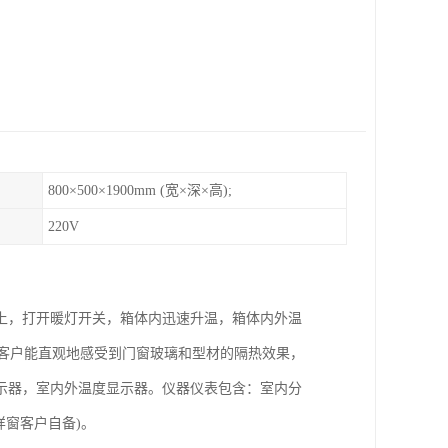
800×500×1900mm (宽×深×高);
220V
上，打开暖灯开关，箱体内迅速升温，箱体内外温
，客户能直观地感受到门窗玻璃和型材的隔热效果，
示器，室内外温度显示器。仪器仪表包含：室内分
样窗客户自备)。