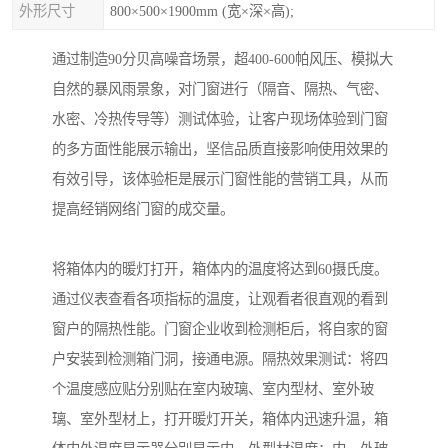
外形尺寸
800×500×1900mm (宽×深×高);
通过制造90分贝高噪音场景，超400-600帕风压、模拟大
自然的暴风雨景象，对门窗进行（隔音、隔热、气密、
水密、冷热传导等）测试体验，让客户现场体验到门窗
的多方面性能展示输出，坚信品质直接影响使用效果的
有效引导，该体验柜是展示门窗性能的营销工具，从而
提高经销网络门窗的成交量。
将箱体内的暖灯打开，箱体内的温度将达到60摄氏度。
通过仪表查看各项指标的温度，让观看者很直观的看到
窗户的隔热性能。门窗企业收到检测柜后，将自家的窗
户安装到检测箱门洞，接通电源。隔热效果测试：将四
个温度感应贴分别贴在室内玻璃、室内型材、室外玻
璃、室外型材上，打开暖灯开关，箱体内迅速升温，箱