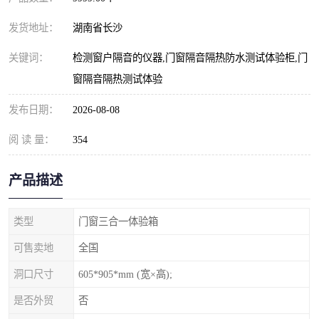
发货地址：
湖南省长沙
关键词：
检测窗户隔音的仪器,门窗隔音隔热防水测试体验柜,门
窗隔音隔热测试体验
发布日期：
2026-08-08
阅 读 量：
354
产品描述
类型
门窗三合一体验箱
可售卖地
全国
洞口尺寸
605*905*mm (宽×高);
是否外贸
否