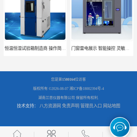
门窗雷电展示 智能操控 灵敏方便
高低温恒温试验箱 彩屏操作 移动和放置方便
您是第
1580164
位访客
版权所有 ©2026-08-07
湘ICP备18002394号-4
湖南兰思仪器有限公司
保留所有权利.
技术支持：
八方资源网
免责声明
管理员入口
网站地图
门窗暴风雨展示设备 简洁灵敏 灵敏方便
门窗风雨测试机 操作简单 使用寿命长