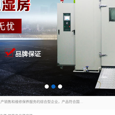
湖南兰思仪器有限公司是一家从事检测仪器研发生产销售和维修保养服务的综合型企业，产品符合国际标准可按需定制专业售前售后工程师，主要有门窗性能体验箱、门窗隔音展示箱、恒温恒湿试验箱、步入式恒温恒湿房、高低温试验箱、老化试验箱、老化试验房、恒温恒湿培养箱、水泥标准养护试验箱、电热鼓风干燥试验箱、真空干燥箱、工业烤箱、盐雾腐蚀试验箱等。