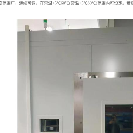
度范围广，连续可调，在常温+5℃60℃(常温+5℃80℃)范围内可设定。