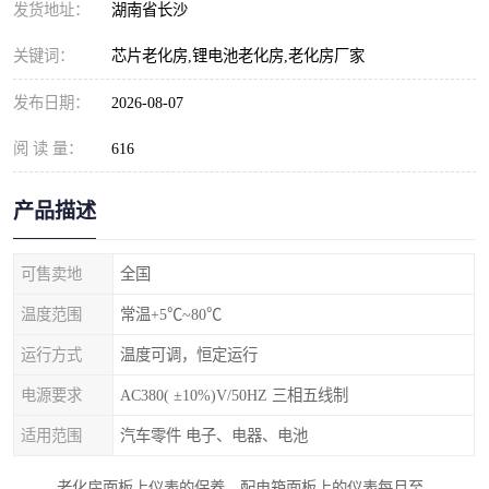
发货地址：
湖南省长沙
关键词：
芯片老化房,锂电池老化房,老化房厂家
发布日期：
2026-08-07
阅 读 量：
616
产品描述
可售卖地
全国
温度范围
常温+5℃~80℃
运行方式
温度可调，恒定运行
电源要求
AC380( ±10%)V/50HZ 三相五线制
适用范围
汽车零件 电子、电器、电池
老化房面板上仪表的保养，配电箱面板上的仪表每月至