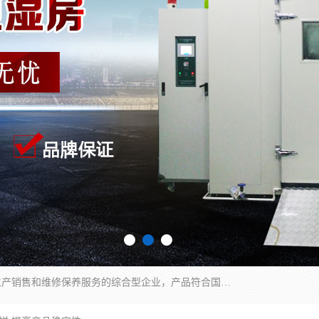
湖南兰思仪器有限公司是一家从事检测仪器研发生产销售和维修保养服务的综合型企业，产品符合国际标准可按需定制专业售前售后工程师，主要有门窗性能体验箱、门窗隔音展示箱、恒温恒湿试验箱、步入式恒温恒湿房、高低温试验箱、老化试验箱、老化试验房、恒温恒湿培养箱、水泥标准养护试验箱、电热鼓风干燥试验箱、真空干燥箱、工业烤箱、盐雾腐蚀试验箱等。