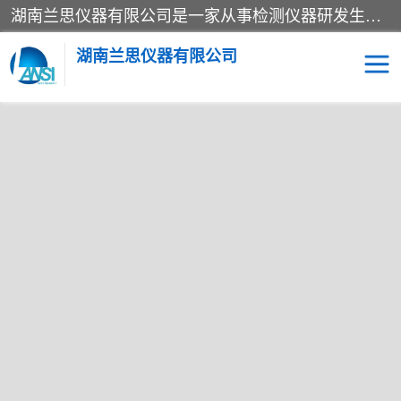
湖南兰思仪器有限公司是一家从事检测仪器研发生产销售和维修保养服务的综合型企业，产品符合国际标准可按需定制专业售前售后工程师，主要有门窗性能体验箱、门窗隔音展示箱、恒温恒湿试验箱、步入式恒温恒湿房、高低温试验箱、老化试验箱、老化试验房、恒温恒湿培养箱、水泥标准养护试验箱、电热鼓风干燥试验箱、真空干燥箱、工业烤箱、盐雾腐蚀试验箱等。
湖南兰思仪器有限公司