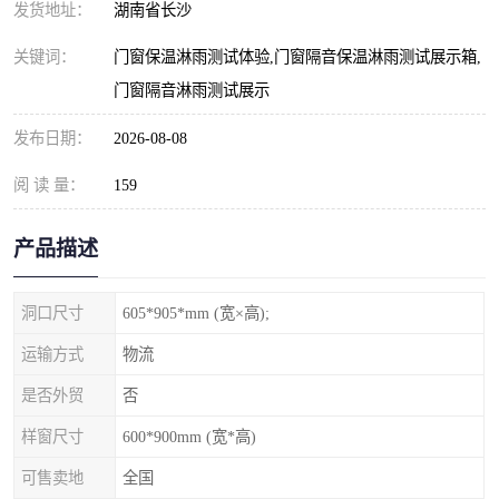
发货地址：
湖南省长沙
关键词：
门窗保温淋雨测试体验,门窗隔音保温淋雨测试展示箱,
门窗隔音淋雨测试展示
发布日期：
2026-08-08
阅 读 量：
159
产品描述
洞口尺寸
605*905*mm (宽×高);
运输方式
物流
是否外贸
否
样窗尺寸
600*900mm (宽*高)
可售卖地
全国