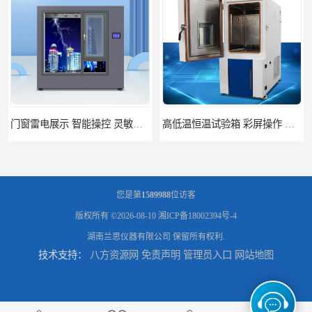
高低温恒温试验箱 彩屏操作 移动和放置方便
门窗暴风雨展示设备 简洁灵敏 灵敏方便
您是第
1589988
位访客
版权所有 ©2026-08-10
湘ICP备18002394号-4
湖南兰思仪器有限公司
保留所有权利.
技术支持：
八方资源网
免责声明
管理员入口
网站地图
门窗风雨测试机 操作简单 使用寿命长
恒温恒湿试验箱制造商 操作简单 美观实用 清洁更方便