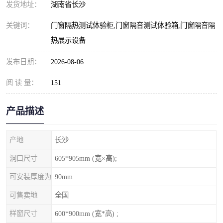
发货地址：
湖南省长沙
关键词：
门窗隔热测试体验柜,门窗隔音测试体验箱,门窗隔音隔
热展示设备
发布日期：
2026-08-06
阅 读 量：
151
产品描述
产地
长沙
洞口尺寸
605*905mm (宽×高);
可安装厚度为
90mm
可售卖地
全国
样窗尺寸
600*900mm (宽*高) ;