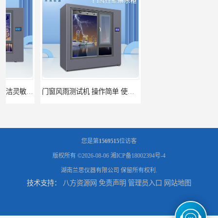
门窗风雨测试机 操作简单 使用寿命长
恒温恒湿试验箱制造商 操作简单 美观实用 清洁更方便
您是第
1569515
位访客
版权所有 ©2026-08-06
湘ICP备18002394号-4
湖南兰思仪器有限公司
保留所有权利.
技术支持：
八方资源网
免责声明
管理员入口
网站地图
门窗雷电展示 智能操控 灵敏方便
高低温恒温试验箱 彩屏操作 移动和放置方便