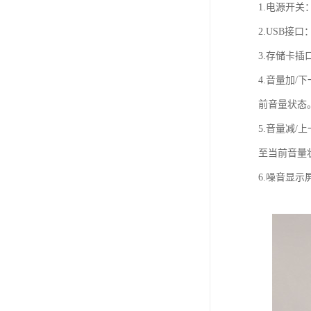
1.电源开
2.USB接
3.存储卡插
4.音量加
前音量状态
5.音量减
至当前音量
6.噪音显