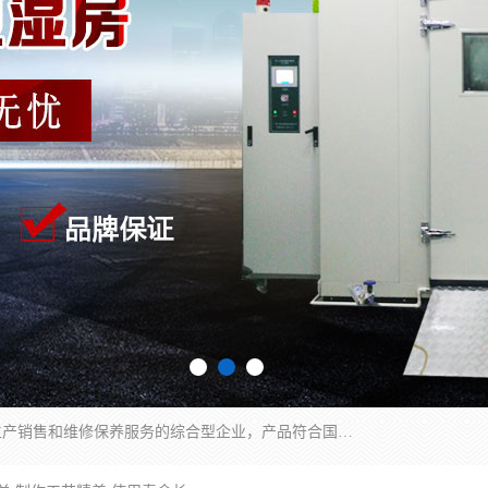
湖南兰思仪器有限公司是一家从事检测仪器研发生产销售和维修保养服务的综合型企业，产品符合国际标准可按需定制专业售前售后工程师，主要有门窗性能体验箱、门窗隔音展示箱、恒温恒湿试验箱、步入式恒温恒湿房、高低温试验箱、老化试验箱、老化试验房、恒温恒湿培养箱、水泥标准养护试验箱、电热鼓风干燥试验箱、真空干燥箱、工业烤箱、盐雾腐蚀试验箱等。