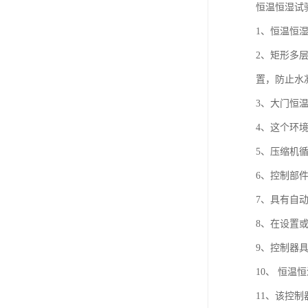
恒温恒湿试
1、恒温恒
2、矩形多
置，防止水
3、大门恒
4、这个环
5、压缩机
6、控制部
7、具有自
8、在设置
9、控制器
10、 恒
11、该控