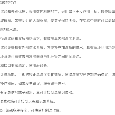
验箱的特点
湿试验箱外观优质，采用数控机床加工，采用扁平无反作用手柄，操作简
层玻璃窗、带照明灯的大观察窗，使盒子保持明亮，在实验中随时可以清
凝结和水滴。
温恒湿试验箱双层隔热密封，有效隔离内部温度泄漏。
境试验设备具有外部供水系统，方便补充加湿桶的供水，具有循环利用功
循环系统可有效去除冷凝器管与毛细管之间的润滑油。
件和接口非常稳定，使用寿命长。
动计算功能，可即时校正温湿度变化情况，使温湿度控制更加准确稳定，
或操作期间，如果发生错误，将有警告信号。
具有记录信号端子输出，其可连接到温度记录器。
温恒湿试验箱可连接到远程和记录系统。
制器可编辑多段程序，可快速控制温湿度。