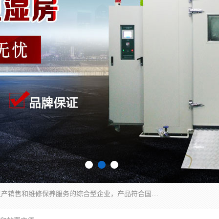
湖南兰思仪器有限公司是一家从事检测仪器研发生产销售和维修保养服务的综合型企业，产品符合国际标准可按需定制专业售前售后工程师，主要有门窗性能体验箱、门窗隔音展示箱、恒温恒湿试验箱、步入式恒温恒湿房、高低温试验箱、老化试验箱、老化试验房、恒温恒湿培养箱、水泥标准养护试验箱、电热鼓风干燥试验箱、真空干燥箱、工业烤箱、盐雾腐蚀试验箱等。