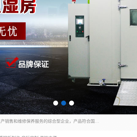
湖南兰思仪器有限公司是一家从事检测仪器研发生产销售和维修保养服务的综合型企业，产品符合国际标准可按需定制专业售前售后工程师，主要有门窗性能体验箱、门窗隔音展示箱、恒温恒湿试验箱、步入式恒温恒湿房、高低温试验箱、老化试验箱、老化试验房、恒温恒湿培养箱、水泥标准养护试验箱、电热鼓风干燥试验箱、真空干燥箱、工业烤箱、盐雾腐蚀试验箱等。