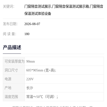
关键词：
门窗隔音测试展示,门窗隔音保温测试展示箱,门窗隔音
保温测试体验设备
发布日期：
2026-08-07
阅 读 量：
180
产品描述
可安装厚度为
90mm
洞口尺寸
605*905mm (宽×高);
电源
220V
产地
长沙
温度范围
常温～50℃（可调）；