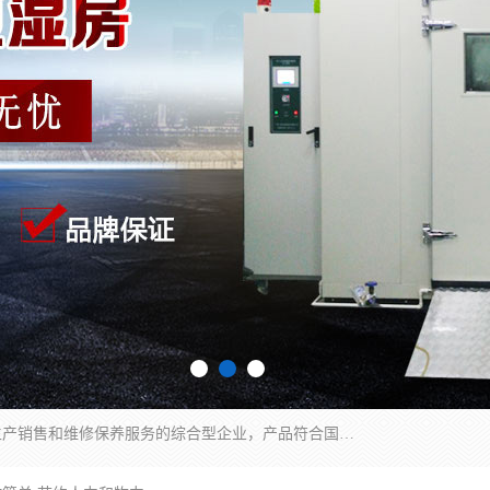
湖南兰思仪器有限公司是一家从事检测仪器研发生产销售和维修保养服务的综合型企业，产品符合国际标准可按需定制专业售前售后工程师，主要有门窗性能体验箱、门窗隔音展示箱、恒温恒湿试验箱、步入式恒温恒湿房、高低温试验箱、老化试验箱、老化试验房、恒温恒湿培养箱、水泥标准养护试验箱、电热鼓风干燥试验箱、真空干燥箱、工业烤箱、盐雾腐蚀试验箱等。