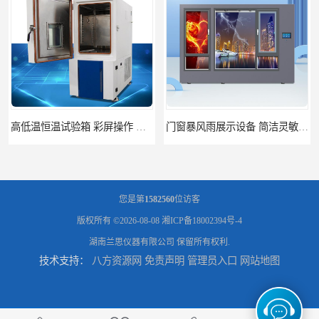
门窗暴风雨展示设备 简洁灵敏 灵敏方便
您是第
1582560
位访客
版权所有 ©2026-08-08
湘ICP备18002394号-4
湖南兰思仪器有限公司
保留所有权利.
技术支持：
八方资源网
免责声明
管理员入口
网站地图
门窗风雨测试机 操作简单 使用寿命长
恒温恒湿试验箱制造商 操作简单 美观实用 清洁更方便